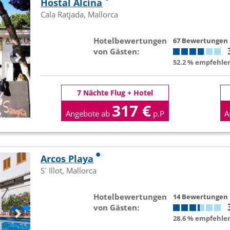
Hostal Alcina
Cala Ratjada, Mallorca
Hotelbewertungen
67 Bewertungen
von Gästen:
52.2 % empfehlen
7 Nächte Flug + Hotel
317 €
Angebote ab
p.P
A
Arcos Playa
S´ Illot, Mallorca
Hotelbewertungen
14 Bewertungen
von Gästen:
28.6 % empfehlen