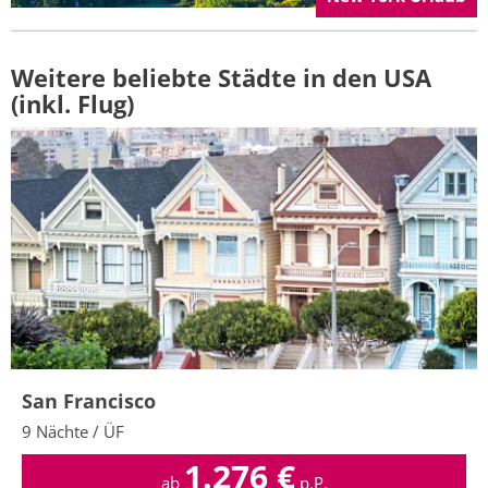
Weitere beliebte Städte in den USA
(inkl. Flug)
San Francisco
9 Nächte / ÜF
1.276
€
ab
p.P.