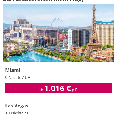
Miami
9 Nächte / ÜF
1.016
€
ab
p.P.
Las Vegas
10 Nächte / OV