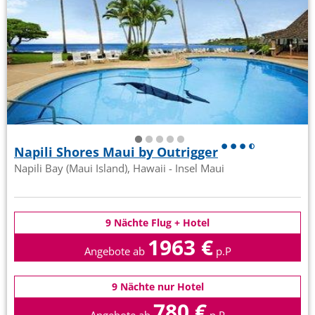
Napili Shores Maui by Outrigger
Napili Bay (Maui Island), Hawaii - Insel Maui
9 Nächte Flug + Hotel
1963 €
Angebote ab
p.P
9 Nächte nur Hotel
780 €