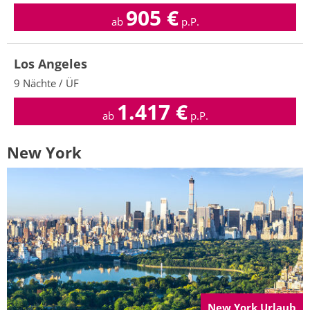
905
€
ab
p.P.
Los Angeles
9 Nächte / ÜF
1.417
€
ab
p.P.
New York
New York Urlaub