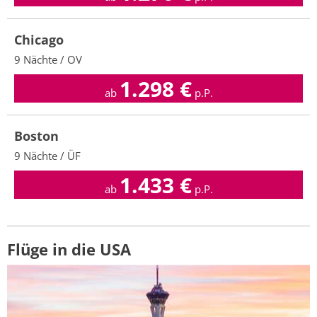
Chicago
9 Nächte / OV
1.298
€
ab
p.P.
Boston
9 Nächte / ÜF
1.433
€
ab
p.P.
Flüge in die USA