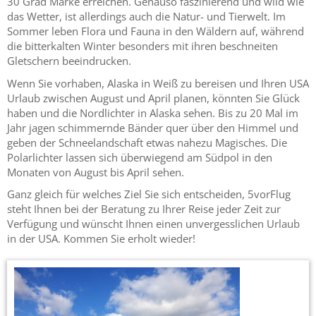
30 Grad Marke erreichen. Genauso faszinierend und wild wie
das Wetter, ist allerdings auch die Natur- und Tierwelt. Im
Sommer leben Flora und Fauna in den Wäldern auf, während
die bitterkalten Winter besonders mit ihren beschneiten
Gletschern beeindrucken.
Wenn Sie vorhaben, Alaska in Weiß zu bereisen und Ihren USA
Urlaub zwischen August und April planen, könnten Sie Glück
haben und die Nordlichter in Alaska sehen. Bis zu 20 Mal im
Jahr jagen schimmernde Bänder quer über den Himmel und
geben der Schneelandschaft etwas nahezu Magisches. Die
Polarlichter lassen sich überwiegend am Südpol in den
Monaten von August bis April sehen.
Ganz gleich für welches Ziel Sie sich entscheiden, 5vorFlug
steht Ihnen bei der Beratung zu Ihrer Reise jeder Zeit zur
Verfügung und wünscht Ihnen einen unvergesslichen Urlaub
in der USA. Kommen Sie erholt wieder!