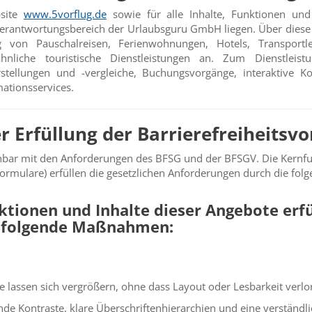
bsite
www.5vorflug.de
sowie für alle Inhalte, Funktionen und 
 Verantwortungsbereich der Urlaubsguru GmbH liegen. Über dies
g von Pauschalreisen, Ferienwohnungen, Hotels, Transportl
hnliche touristische Dienstleistungen an. Zum Dienstleis
rstellungen und -vergleiche, Buchungsvorgänge, interaktive 
ationsservices.
r Erfüllung der Barrierefreiheits
nbar mit den Anforderungen des BFSG und der BFSGV. Die Kernfu
ormulare) erfüllen die gesetzlichen Anforderungen durch die f
nktionen und Inhalte dieser Angebote erfü
 folgende Maßnahmen:
e lassen sich vergrößern, ohne dass Layout oder Lesbarkeit verl
de Kontraste, klare Überschriftenhierarchien und eine verständlic