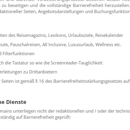
zu beseitigen und die vollständige Barrierefreiheit herzustellen.
daktioneller Seiten, Angebotsdarstellungen und Buchungsfunktio
:
eiten des Reisemagazins, Lexikons, Urlaubsziele, Reisekalender
te, Pauschalreisen, All Inclusive, Luxusurlaub, Wellness etc.
d Filterfunktionen
 die Tastatur so wie die Screenreader-Tauglichkeit
erleitungen zu Drittanbietern
r Seiten ist gemäß § 16 des Barrierefreiheitsstärkungsgesetzes a
ne Dienste
ains unterliegen nicht der redaktionellen und / oder der techni
ständig auf Barrierefreiheit geprüft: