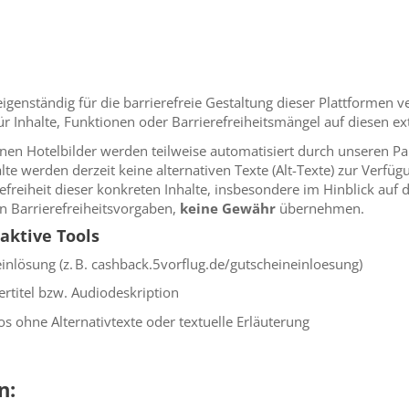
enständig für die barrierefreie Gestaltung dieser Plattformen v
 Inhalte, Funktionen oder Barrierefreiheitsmängel auf diesen 
nen Hotelbilder werden teilweise automatisiert durch unseren P
lte werden derzeit keine alternativen Texte (Alt-Texte) zur Verfü
refreiheit dieser konkreten Inhalte, insbesondere im Hinblick auf 
en Barrierefreiheitsvorgaben,
keine Gewähr
übernehmen.
raktive Tools
inlösung (z. B. cashback.5vorflug.de/gutscheineinloesung)
rtitel bzw. Audiodeskription
os ohne Alternativtexte oder textuelle Erläuterung
en: