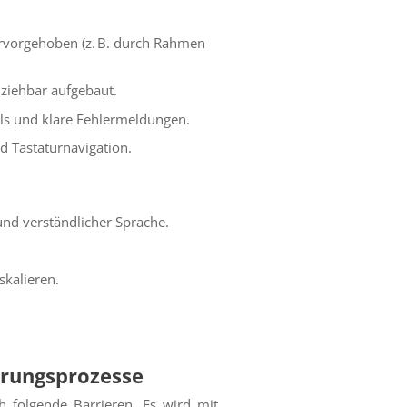
ervorgehoben (z. B. durch Rahmen
lziehbar aufgebaut.
ls und klare Fehlermeldungen.
nd Tastaturnavigation.
 und verständlicher Sprache.
skalieren.
erungsprozesse
 folgende Barrieren. Es wird mit