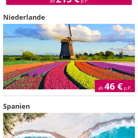
ab
p.P.
Niederlande
46
€
ab
p.P.
Spanien