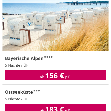
Bayerische Alpen
5 Nächte / ÜF
156
€
ab
p.P.
Ostseeküste
5 Nächte / ÜF
183
€
ab
p.P.