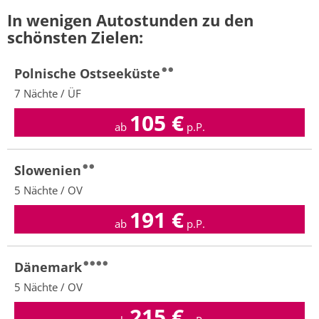
In wenigen Autostunden zu den
schönsten Zielen:
Polnische Ostseeküste
7 Nächte / ÜF
105
€
ab
p.P.
Slowenien
5 Nächte / OV
191
€
ab
p.P.
Dänemark
5 Nächte / OV
215
€