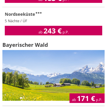
Nordseeküste
5 Nächte / ÜF
243
€
ab
p.P.
Bayerischer Wald
171
€
ab
p.P.