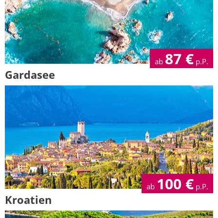
87
€
ab
p.P.
Gardasee
100
€
ab
p.P.
Kroatien