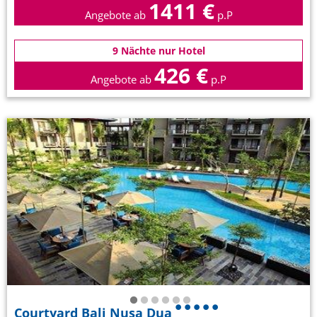
1411 €
Angebote ab
p.P
9 Nächte nur Hotel
426 €
Angebote ab
p.P
Courtyard Bali Nusa Dua