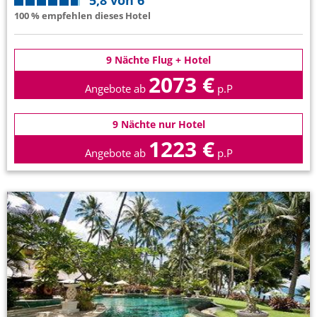
5,8 von 6
100 % empfehlen dieses Hotel
9 Nächte Flug + Hotel
2073 €
Angebote ab
p.P
9 Nächte nur Hotel
1223 €
Angebote ab
p.P