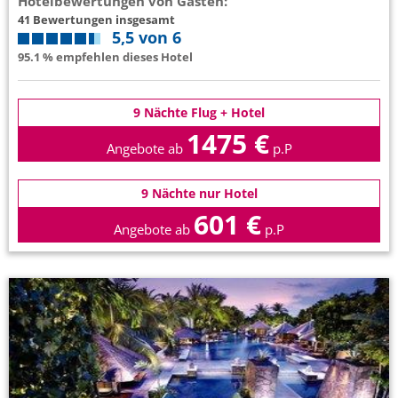
Hotelbewertungen von Gästen:
41 Bewertungen insgesamt
5,5 von 6
95.1 % empfehlen dieses Hotel
9 Nächte Flug + Hotel
1475 €
Angebote ab
p.P
9 Nächte nur Hotel
601 €
Angebote ab
p.P