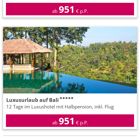
951
ab
€ p.P.
Luxusurlaub auf Bali
12 Tage im Luxushotel mit Halbpension, inkl. Flug
951
ab
€ p.P.