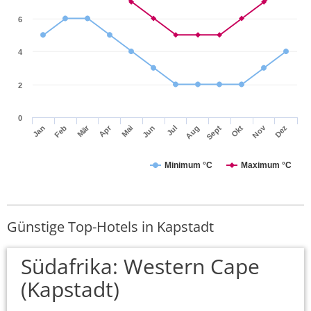
6
4
2
0
Mär
Apr
Nov
Jan
Feb
Mai
Jun
Jul
Aug
Sept
Okt
Dez
Minimum °C
Maximum °C
Günstige Top-Hotels in Kapstadt
Südafrika: Western Cape
(Kapstadt)