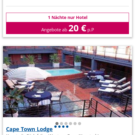
1 Nächte nur Hotel
20 €
Angebote ab
p.P
Cape Town Lodge